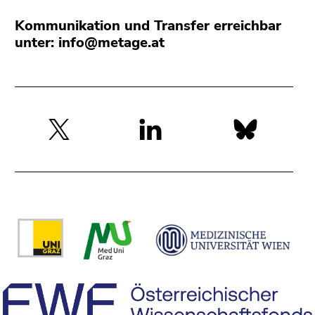
Kommunikation und Transfer erreichbar
unter: info@metage.at
Social
Media:
Beginn
des
Seitenbereichs:
Zusatzinformationen: