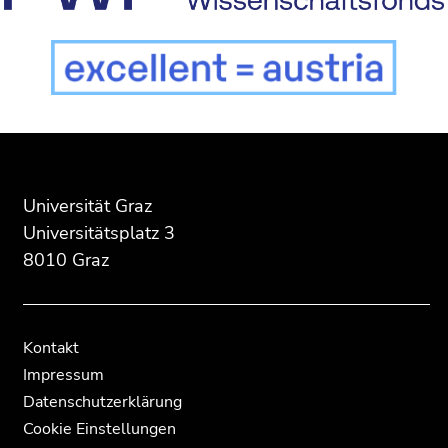
Ende
Ende
dieses
dieses
Seitenbereichs.
Seitenbereichs.
Zur
Zur
Universität Graz
Übersicht
Übersicht
Universitätsplatz 3
der
der
8010 Graz
Seitenbereiche
Seitenbereiche
Kontakt
Impressum
Datenschutzerklärung
Cookie Einstellungen